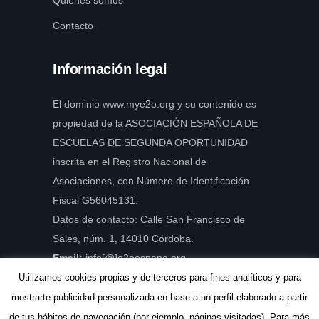
Quiénes somos
Contacto
Información legal
El dominio www.mye2o.org y su contenido es
propiedad de la ASOCIACIÓN ESPAÑOLA DE
ESCUELAS DE SEGUNDA OPORTUNIDAD
inscrita en el Registro Nacional de
Asociaciones, con Número de Identificación
Fiscal G56045131.
Datos de contacto: Calle San Francisco de
Sales, núm. 1, 14010 Córdoba.
Email:
info[@]e2oespana.org.
Utilizamos cookies propias y de terceros para fines analíticos y para
mostrarte publicidad personalizada en base a un perfil elaborado a partir
de tus hábitos de navegación (por ejemplo, páginas visitadas). Para más