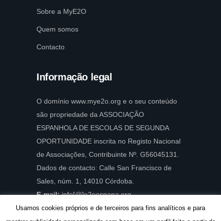
Sobre a MyE2O
Quem somos
Contacto
Informação legal
O domínio www.mye2o.org e o seu conteúdo
são propriedade da ASSOCIAÇÃO
ESPANHOLA DE ESCOLAS DE SEGUNDA
OPORTUNIDADE inscrita no Registo Nacional
de Associações, Contribuinte Nº. G56045131.
Dados de contacto: Calle San Francisco de
Sales, núm. 1, 14010 Córdoba.
E-mail:
info[@]e2oespana.org.
Usamos cookies próprios e de terceiros para fins analíticos e para