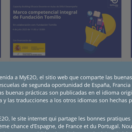
Marco competencial integral de Fundación
Tomillo
enida a MyE2O, el sitio web que comparte las buenas
escuelas de segunda oportunidad de España, Francia 
s buenas prácticas son publicadas en el idioma orig
20 de diciembre de 2023
a y las traducciones a los otros idiomas son hechas 
Dentro del marco de actividades del proyecto
Escuelas de
O, le site internet qui partage les bonnes pratiques
ième chance d’Espagne, de France et du Portugal. No