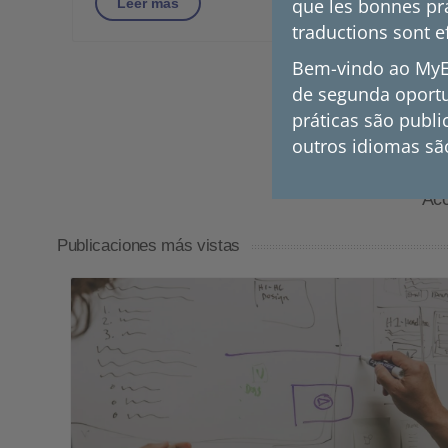
que les bonnes pra
Leer más
traductions sont e
Bem-vindo ao MyE2
de segunda oportu
práticas são publi
outros idiomas sã
Acc
Publicaciones más vistas