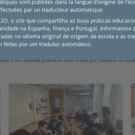
tiques sont publiées dans la langue d'origine de l'éco
Leer más
ffectuées par un traducteur automatique.
O, o site que compartilha as boas práticas educacio
nidade na Espanha, França e Portugal. Informamos 
cadas no idioma original de origem da escola e as tr
Prácticas más vistas
o feitas por um tradutor automático.
ede a las buenas prácticas más vistas por nuestra comun