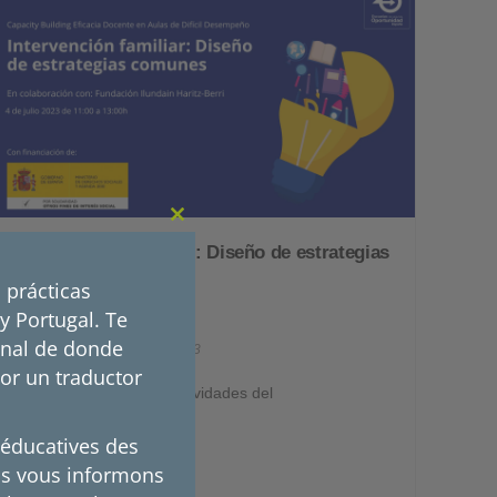
CLOSE THIS MODULE
Intervención familiar: Diseño de estrategias
comunes
 prácticas
y Portugal. Te
inal de donde
19 de diciembre de 2023
por un traductor
Dentro del marco de actividades del
proyecto Escuelas de
 éducatives des
us vous informons