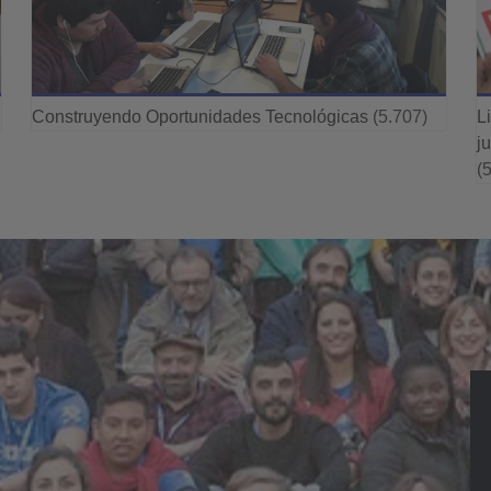
Construyendo Oportunidades Tecnológicas
(5.707)
L
j
(