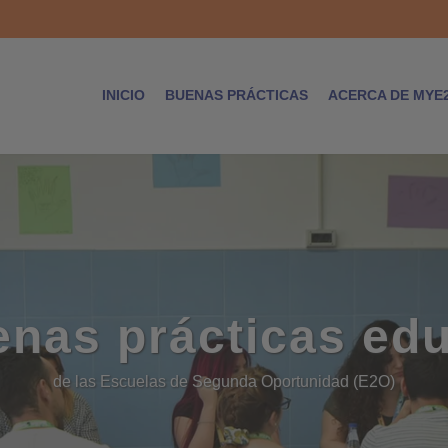
INICIO
BUENAS PRÁCTICAS
ACERCA DE MYE
enas prácticas edu
de las Escuelas de Segunda Oportunidad (E2O)