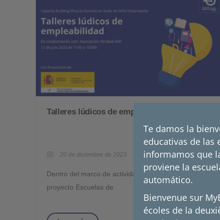
Talleres lúdicos de empleabilidad
Te damos la bienv
educativas de las 
informamos que la
20 de diciembre de 2023
proviene la escuel
Dentro del marco de actividades del
automático.
proyecto Escuelas de
Bienvenue sur MyE2
écoles de la deux