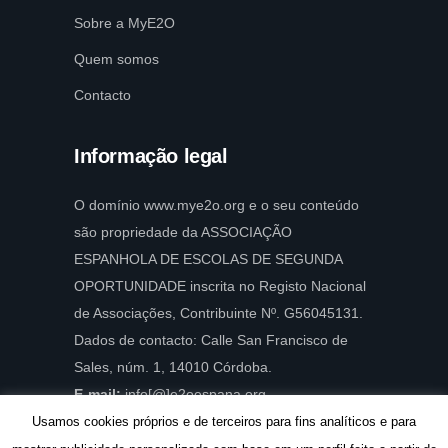
Sobre a MyE2O
Quem somos
Contacto
Informação legal
O domínio www.mye2o.org e o seu conteúdo
são propriedade da ASSOCIAÇÃO
ESPANHOLA DE ESCOLAS DE SEGUNDA
OPORTUNIDADE inscrita no Registo Nacional
de Associações, Contribuinte Nº. G56045131.
Dados de contacto: Calle San Francisco de
Sales, núm. 1, 14010 Córdoba.
E-mail:
info[@]e2oespana.org.
Usamos cookies próprios e de terceiros para fins analíticos e para