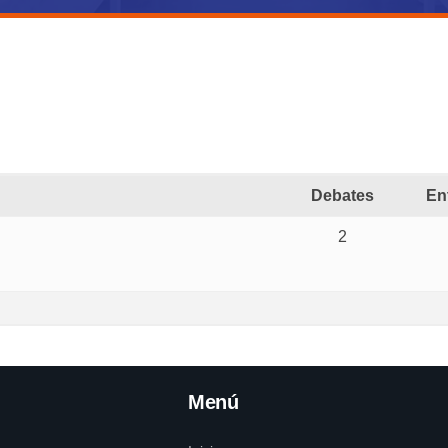
Debates
En
2
Menú