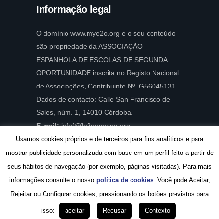
Informação legal
O domínio www.mye2o.org e o seu conteúdo
são propriedade da ASSOCIAÇÃO
ESPANHOLA DE ESCOLAS DE SEGUNDA
OPORTUNIDADE inscrita no Registo Nacional
de Associações, Contribuinte Nº. G56045131.
Dados de contacto: Calle San Francisco de
Sales, núm. 1, 14010 Córdoba.
E-mail:
info[@]e2oespana.org.
Usamos cookies próprios e de terceiros para fins analíticos e para
mostrar publicidade personalizada com base em um perfil feito a partir de
seus hábitos de navegação (por exemplo, páginas visitadas). Para mais
© 2026 Associação Espanhola de Escolas de
informações consulte o nosso
política de cookies
. Você pode Aceitar,
Segunda Oportunidade - Todos os direitos
Rejeitar ou Configurar cookies, pressionando os botões previstos para
reservados.
Web design Asdeideas Madrid
Política de Privacidade
Política de Cookies
isso:
aceitar
Recusar
Contexto